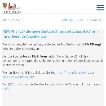
Seite 3 von 7.
Vorherige
1
2
3
4
....
7
Nächste
NEW.Pflangl - die neue digitale Unterstützungsplattform
für pflegende Angehörige
Wer einen Angehörigen pflegt, leistet jeden Tag Großes und
NEW.Pflangl
möchte dabei unterstützen!
Auf der
kostenlosen Plattform
finden Sie leicht verständliche
Erklärungen und Tipps, die Sicherheit geben und den Pflegealltag ein Stück
leichter machen.
Werfen Sie einen Blick auf die Websites
https://new.pflangl.de/
oder
https://www.pflangl.de/
.
Per QR-Code kommen Sie ebenfalls an wertvolle Tipss und Inforamtionen.
HIER